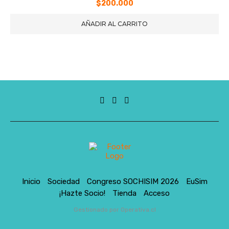
$
200.000
AÑADIR AL CARRITO
Inicio
Sociedad
Congreso SOCHISIM 2026
EuSim
¡Hazte Socio!
Tienda
Acceso
Gestionado por Operativa.cl