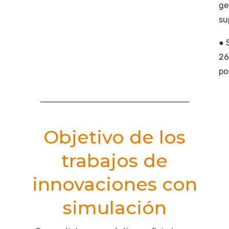
ge
su
● 
26
po
Objetivo de los
trabajos de
innovaciones con
simulación