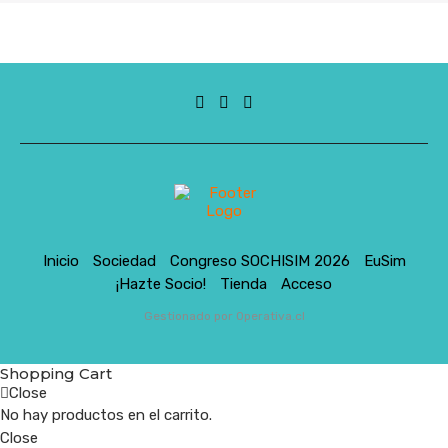
Inicio
Sociedad
Congreso SOCHISIM 2026
EuSim
¡Hazte Socio!
Tienda
Acceso
Gestionado por Operativa.cl
Shopping Cart
Close
No hay productos en el carrito.
Close