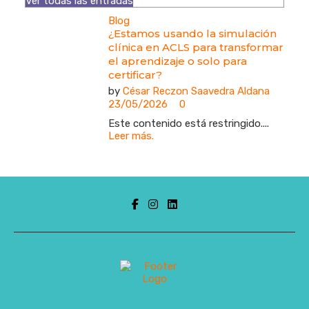
Ver todas las entradas
Blog
¿Estamos usando la simulación
clínica en ACLS para transformar
el aprendizaje o solo para
certificar?
by
César Reczon Saavedra Aldana
23/05/2026
0
Este contenido está restringido....
Leer más.